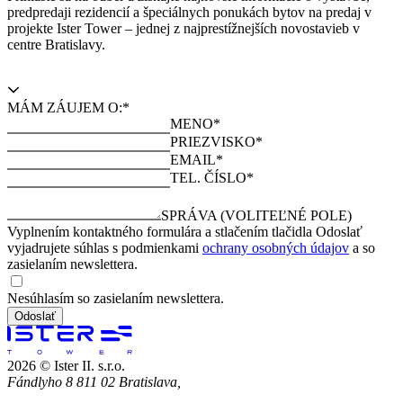
predpredaji rezidencií a špeciálnych ponukách bytov na predaj v
projekte Ister Tower – jednej z najprestížnejších novostavieb v
centre Bratislavy.
MÁM ZÁUJEM O:*
MENO*
PRIEZVISKO*
EMAIL*
TEL. ČÍSLO*
SPRÁVA (VOLITEĽNÉ POLE)
Vyplnením kontaktného formulára a stlačením tlačidla Odoslať
vyjadrujete súhlas s podmienkami
ochrany osobných údajov
a so
zasielaním newslettera.
Nesúhlasím so zasielaním newslettera.
Odoslať
2026 © Ister II. s.r.o.
Fándlyho 8 811 02 Bratislava,