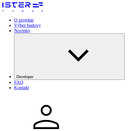
O projekte
Výber budovy
Novinky
Developer
FAQ
The Galata Group
Kontakt
DRFG