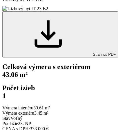
Stiahnuť PDF
Celková výmera s exteriérom
43.06 m²
Počet izieb
1
Výmera interiéru
39.61 m²
Výmera exteriéru
3.45 m²
Stav
Voľný
Podlažie
23. NP
CENA s DPH:
333 000 €