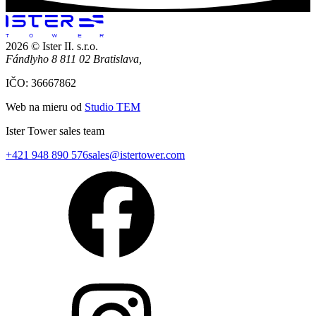
2026 © Ister II. s.r.o.
Fándlyho 8 811 02 Bratislava,
IČO: 36667862
Web na mieru od
Studio TEM
Ister Tower sales team
+421 948 890 576
sales@istertower.com