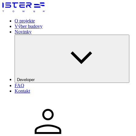
O projekte
Výber budovy
Novinky
Developer
FAQ
The Galata Group
Kontakt
DRFG