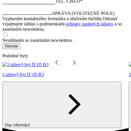
TEL. ČÍSLO*
SPRÁVA (VOLITEĽNÉ POLE)
Vyplnením kontaktného formulára a stlačením tlačidla Odoslať
vyjadrujete súhlas s podmienkami
ochrany osobných údajov
a so
zasielaním newslettera.
Nesúhlasím so zasielaním newslettera.
Odoslať
Podobné byty
1-izbový byt IT 05 B3
1
Viac informácií