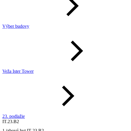
Výber budovy
Veža Ister Tower
23. podlažie
IT.23.B2
1-izbový byt IT 23 B2