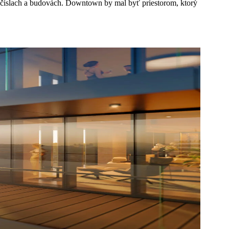
 o číslach a budovách. Downtown by mal byť priestorom, ktorý