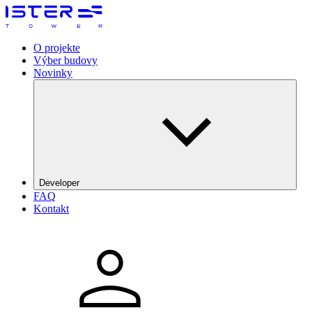
O projekte
Výber budovy
Novinky
Developer
FAQ
The Galata Group
Kontakt
DRFG