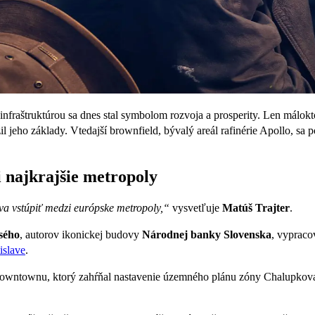
raštruktúrou sa dnes stal symbolom rozvoja a prosperity. Len málokto 
il jeho základy. Vtedajší brownfield, bývalý areál rafinérie Apollo, sa
 najkrajšie metropoly
va vstúpiť medzi európske metropoly,“
vysvetľuje
Matúš Trajter
.
sého
, autorov ikonickej budovy
Národnej banky Slovenska
, vypraco
islave
.
owntownu, ktorý zahŕňal nastavenie územného plánu zóny Chalupkova, 