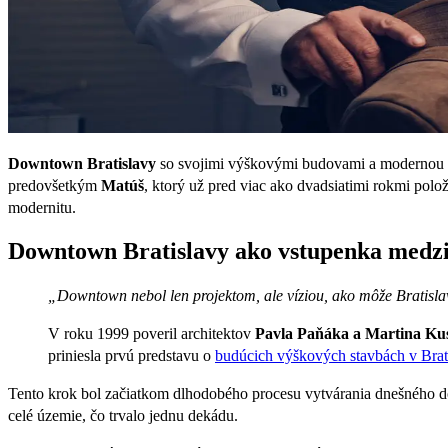
Downtown Bratislavy
so svojimi výškovými budovami a modernou inf
predovšetkým
Matúš
, ktorý už pred viac ako dvadsiatimi rokmi polož
modernitu.
Downtown Bratislavy ako vstupenka medzi
„Downtown nebol len projektom, ale víziou, ako môže Bratisla
V roku 1999 poveril architektov
Pavla Paňáka a Martina Ku
priniesla prvú predstavu o
budúcich výškových stavbách v Brat
Tento krok bol začiatkom dlhodobého procesu vytvárania dnešného d
celé územie, čo trvalo jednu dekádu.