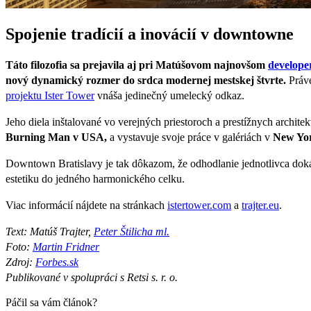
Spojenie tradícií a inovácií v downtowne
Táto filozofia sa prejavila aj pri Matúšovom najnovšom
develope
nový dynamický rozmer do srdca modernej mestskej štvrte.
Práv
projektu Ister Tower
vnáša jedinečný umelecký odkaz.
Jeho diela inštalované vo verejných priestoroch a prestížnych architek
Burning Man v USA,
a vystavuje svoje práce v galériách v
New Yor
Downtown Bratislavy je tak dôkazom, že odhodlanie jednotlivca dokáže
estetiku do jedného harmonického celku.
Viac informácií nájdete na stránkach
istertower.com
a
trajter.eu
.
Text: Matúš Trajter,
Peter Štilicha ml.
Foto:
Martin Fridner
Zdroj:
Forbes.sk
Publikované v spolupráci s Retsi s. r. o.
Páčil sa vám článok?