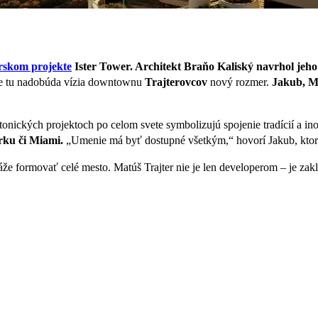
rskom projekte
Ister Tower. Architekt Braňo Kaliský navrhol jeh
e tu nadobúda vízia downtownu
Trajterovcov
nový rozmer.
Jakub, Ma
tonických projektoch po celom svete symbolizujú spojenie tradícií a ino
ku či Miami.
„Umenie má byť dostupné všetkým,“ hovorí Jakub, ktorého
 formovať celé mesto. Matúš Trajter nie je len developerom – je zakla