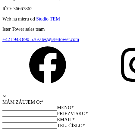
IČO: 36667862
Web na mieru od
Studio TEM
Ister Tower sales team
+421 948 890 576
sales@istertower.com
MÁM ZÁUJEM O:*
MENO*
PRIEZVISKO*
EMAIL*
TEL. ČÍSLO*