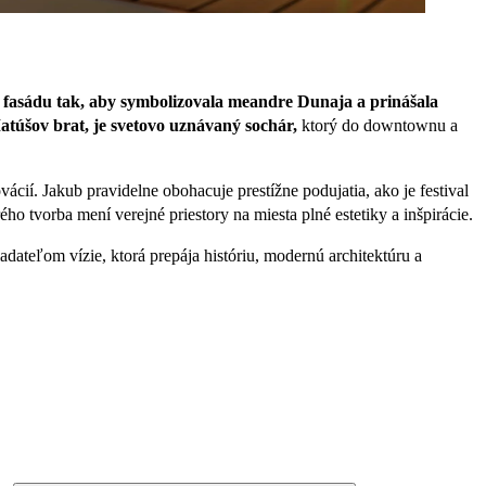
o fasádu tak, aby symbolizovala meandre Dunaja a prinášala
túšov brat, je svetovo uznávaný sochár,
ktorý do downtownu a
vácií. Jakub pravidelne obohacuje prestížne podujatia, ako je festival
 tvorba mení verejné priestory na miesta plné estetiky a inšpirácie.
dateľom vízie, ktorá prepája históriu, modernú architektúru a