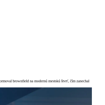
formoval brownfield na modernú mestskú štvrť, čím zanechal