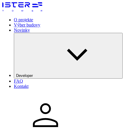
O projekte
Výber budovy
Novinky
Developer
FAQ
The Galata Group
Kontakt
DRFG