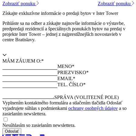
Zobraziť ponuku
Zobraziť ponuku
Získajte exkluzívne informácie o predaji bytov v Ister Tower
Prihláste sa na odber a získajte najnovšie informácie o výstavbe,
predpredaji rezidencií a špeciálnych ponukách bytov na predaj v
projekte Ister Tower – jednej z najprestížnejších novostavieb v
centre Bratislavy.
MÁM ZÁUJEM O:*
MENO*
PRIEZVISKO*
EMAIL*
TEL. ČÍSLO*
SPRÁVA (VOLITEĽNÉ POLE)
Vyplnením kontaktného formulára a stlačením tlačidla Odoslať
vyjadrujete súhlas s podmienkami
ochrany osobných údajov
a so
zasielaním newslettera.
Nesúhlasím so zasielaním newslettera.
Odoslať