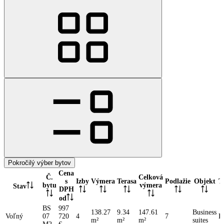
Pokročilý výber bytov
Cena
Č.
Celková
s
Izby
Výmera
Terasa
Podlažie
Objekt
T
bytu
výmera
Stav
DPH
od
BS
997
138.27
9.34
147.61
Business
Voľný
07
720
4
7
B
m²
m²
m²
suites